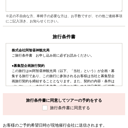
※足の不自由な方、車椅子の必要な方は、お手数ですが、その他ご連絡事項
にご記入頂き、お知らせください。
旅行条件書
株式会社阿智昼神観光局
ご旅行条件書 お申し込み前に必ずお読みください。
●募集型企画旅行契約
この旅行は㈱阿智昼神観光局（以下、「当社」という）が企画・募
集する旅行であり、この旅行に参加されるお客様は当社と募集型企
画旅行契約を締結することとなります。また、契約の内容・条件は
パンフレット、本旅行条件書、出発にお渡しする確定書面（行程案
内書）および当社旅行業約款募集型企画旅行契約の部によります。
旅行条件書に同意してツアーの予約をする
●お申し込み手続き
ご出発日が決まりましたら当社0265-43-3001へお電話いただだく
旅行条件書に同意する
か、インターネットよりご予約ください。
ご予約後、当社より「申込書」及び「旅行振込用紙」をお送りいた
しますので30,000円以上の国内旅行は、お申込み金お1人20,000円
お客様のご予約希望日時が現地催行会社に送信されます。
または金額（30,000円未満の国内旅行にご参加の場合は旅行費用の