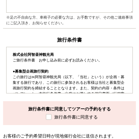
※足の不自由な方、車椅子の必要な方は、お手数ですが、その他ご連絡事項
にご記入頂き、お知らせください。
旅行条件書
株式会社阿智昼神観光局
ご旅行条件書 お申し込み前に必ずお読みください。
●募集型企画旅行契約
この旅行は㈱阿智昼神観光局（以下、「当社」という）が企画・募
集する旅行であり、この旅行に参加されるお客様は当社と募集型企
画旅行契約を締結することとなります。また、契約の内容・条件は
パンフレット、本旅行条件書、出発にお渡しする確定書面（行程案
内書）および当社旅行業約款募集型企画旅行契約の部によります。
旅行条件書に同意してツアーの予約をする
●お申し込み手続き
ご出発日が決まりましたら当社0265-43-3001へお電話いただだく
旅行条件書に同意する
か、インターネットよりご予約ください。
ご予約後、当社より「申込書」及び「旅行振込用紙」をお送りいた
しますので30,000円以上の国内旅行は、お申込み金お1人20,000円
お客様のご予約希望日時が現地催行会社に送信されます。
または金額（30,000円未満の国内旅行にご参加の場合は旅行費用の