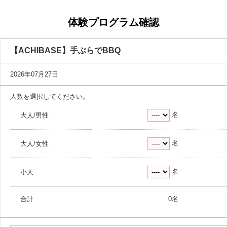
体験プログラム確認
【ACHIBASE】手ぶらでBBQ
2026年07月27日
人数を選択してください。
名
大人/男性
名
大人/女性
名
小人
合計
0
名