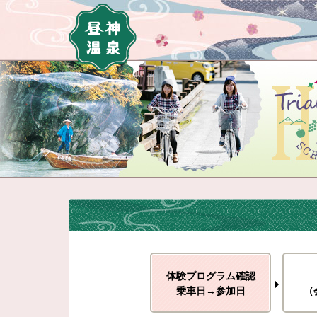
体験プログラム確認
乗車日→参加日
（