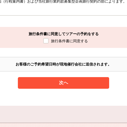
面（行程案内書）および当社旅行業約款募集型企画旅行契約の部によります。
たら当社0265-43-3001へお電話いただだくか、インターネットよりご予約
申込書」及び「旅行振込用紙」をお送りいたしますので30,000円以上の国
または金額（30,000円未満の国内旅行にご参加の場合は旅行費用の全額）を5日
1）銀行振込（2）直接来社のいずれかの方法でお願いします。）予約金がご
旅行条件書に同意してツアーの予約をする
したものといたします。電話等による予約だけでは成立いたしません。
旅行条件書に同意する
用から申込金を差し引いた金額）は、各ご出発日の14日前迄にお支払い（お
たお客様には、各ご出発日の前日迄にお送りする「出発日のご案内」にて、詳
いたします。
お客様のご予約希望日時が現地催行会社に送信されます。
1室利用人数により異なります。（2名1部屋、3名1部屋、4名1部屋利用）
屋等の旅行代金が異なる場合、相部屋等の参加予定者の1部が取り消した場合
、残りの参加旅行者から新たな利用人数に応じた旅行代金または差額をいただ
次へ
に含まれるもの
された日程の交通費、宿泊費、食事費、観光費、添乗員経費
に含まれないもの
場所からの交通費、明記されていない飲食費、オプショナルツアー費（現地で
代、電報、電話代、自由行動中の費用及び個人的性質の諸費用。