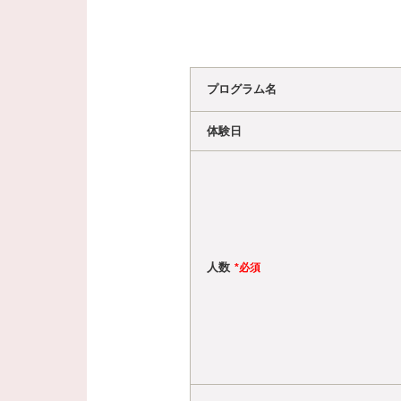
プログラム名
体験日
人数
*必須