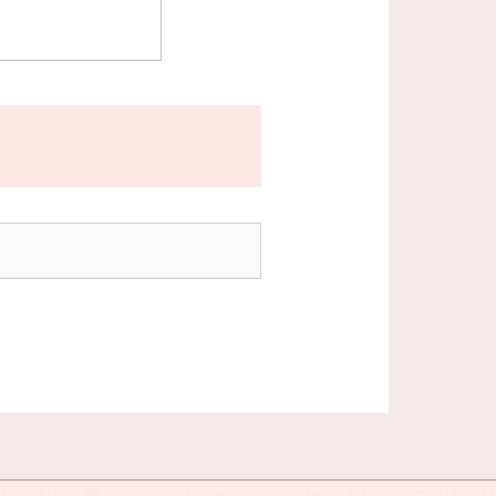
ください。
内旅行は、お申込み金
以内にご送金ください。
入金になった時点をも
振込み）ください。
しい集合場所、集合
は取り消した旅行者か
きます。
ご希望による小旅