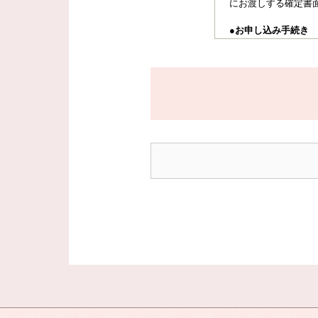
にお渡しする確定書
●お申し込み手続き
ご出発日が決まりまし
ご予約後、当社より「
お1人20,000円
（ご送金方法は、（
って旅行契約が成立
尚、残金（旅行総費
お申し込みいただい
時間などをお知らせ
●会費（旅行代金）
会費（旅行代金）は、
利用人数により1部
らは取消料を収受し
●会費（旅行代金）
パンフレットに明記
●会費（旅行代金）
集合場所及び、解散
行）、クリーニング