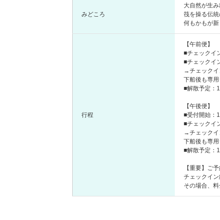
大自然が生み
みどころ
筏を操る伝統
何もかもが新
【午前便】
■チェックイン
■チェックイン
→チェックイ
下船後も専用
■解散予定：12
【午後便】
行程
■受付開始：11
■チェックイン
→チェックイ
下船後も専用
■解散予定：15
【重要】ご予
チェックイン
その場合、料