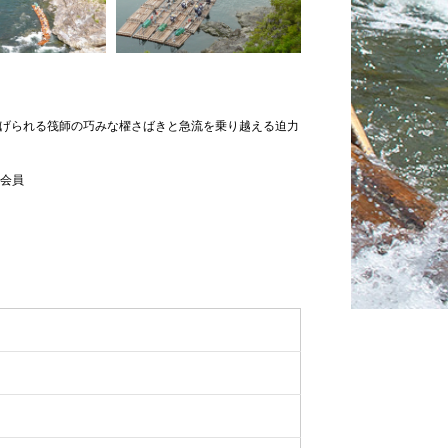
広げられる筏師の巧みな櫂さばきと急流を乗り越える迫力
特別会員