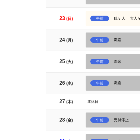
23
(日)
午前
残 8 人
大人￥7
24
(月)
午前
満席
25
(火)
午前
満席
26
(水)
午前
満席
27
(木)
運休日
28
(金)
午前
受付停止