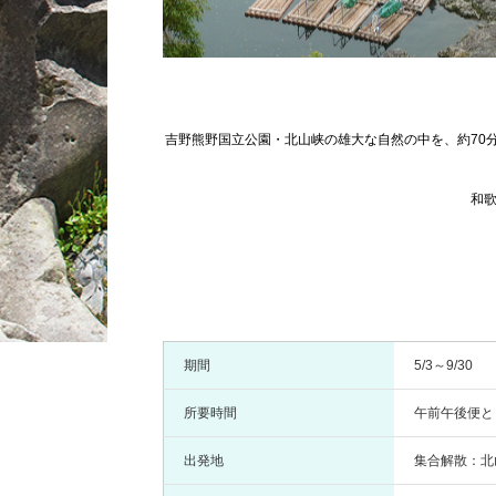
吉野熊野国立公園・北山峡の雄大な自然の中を、約70
和歌山
期間
5/3～9/30
所要時間
午前午後便と
出発地
集合解散：北