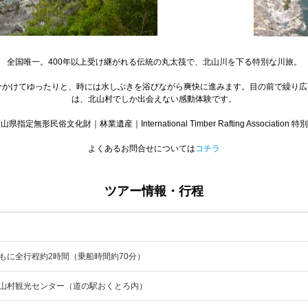
全国唯一。400年以上受け継がれる伝統の丸太筏で、北山川を下る特別な川旅。
分かけてゆったりと、時には水しぶきを浴びながら爽快に進みます。目の前で繰り
は、北山村でしか出会えない感動体験です。
県指定無形民俗文化財｜林業遺産｜International Timber Rafting Association 
よくあるお問合せについては
コチラ
ツアー情報・行程
もに全行程約2時間（乗船時間約70分）
山村観光センター（道の駅おくとろ内）