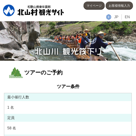
マイページ
お客様情報入力
JP
EN
ツアーのご予約
ツアー条件
最小催行人数
1 名
定員
58 名