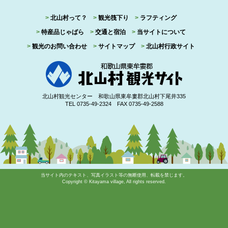
3,300円/人（税込） o 中学生以上〜75歳以下：
大人料金7,700円／人（税込）
北山村って？
観光筏下り
ラフティング
特産品じゃばら
交通と宿泊
当サイトについて
お申込み条件と参加資格
参加条件
観光のお問い合わせ
サイトマップ
北山村行政サイト
満10歳以上75歳以下の健康で健脚の方。妊娠中の
方、当日飲酒されている方は乗船をお断りいたしま
す。
未成年の参加
北山村観光センター 和歌山県東牟婁郡北山村下尾井335
15歳以下の方が単独で申し込む場合、保護者の同意
TEL 0735-49-2324 FAX 0735-49-2588
書が必要です。
申込の制限
北山村の業務上の都合により、お申し込みをお断り
する場合があります。
乗船料のお支払い
ご予約時にクレジットカードもしくはPayPayにてオ
当サイト内のテキスト、写真イラスト等の無断使用、転載を禁じます。
ンライン即時決済をお願いいたします。
Copyright © Kitayama village, All rights reserved.
電話でのご予約もしくは旅行会社様は当方が指定す
る期日までに指定した方法でお支払いください
予約内容の変更