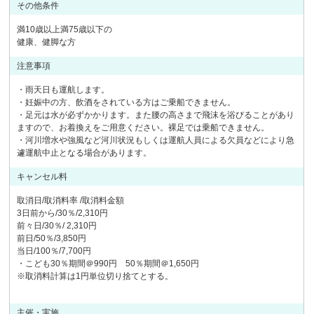
その他条件
満10歳以上満75歳以下の
健康、健脚な方
注意事項
・雨天日も運航します。
・妊娠中の方、飲酒をされている方はご乗船できません。
・足元は水が必ずかかります。また腰の高さまで飛沫を浴びることがあり
ますので、お着換えをご用意ください。裸足では乗船できません。
・河川増水や強風など河川状況もしくは運航人員による欠員などにより急
遽運航中止となる場合があります。
キャンセル料
取消日/取消料率 /取消料金額
3日前から/30％/2,310円
前々日/30％/ 2,310円
前日/50％/3,850円
当日/100％/7,700円
・こども30％期間＠990円 50％期間＠1,650円
※取消料計算は1円単位切り捨てとする。
主催・実施