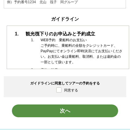
例）予約番号1234 北山 筏子 同グループ
ガイドライン
観光筏下りのお申込みと予約成立
WEB予約 乗船料のお支払い
ご予約時に、乗船料の全額をクレジットカード、
PayPayにてオンライン即時決済にてお支払いくださ
い。お支払い金は乗船料、取消料、または違約金の
一部として扱います。
予約の確定
北山川観光筏下りは、北山村が乗船を承諾し、乗船
料を受領し予約者が予約番号を受領し確認した時点
ガイドラインに同意してツアーの予約をする
で予約が確定します。
同意する
ご予約内容はお客様からのキャンセルお申し出があ
るまで有効です。キャンセル料が適用される日程に
ついては、十分ご確認の上お申し込みください。
次へ
乗船料（2025年～）
乗船料金は、乗船日を基準に以下の通り適用されま
す。
o 小学生（10歳以上小学生まで）：子供料金