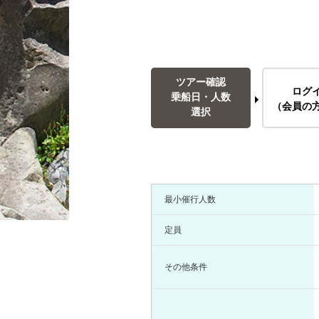
ツアー確認
ログ
乗船日・人数
（会員の
選択
最小催行人数
定員
その他条件