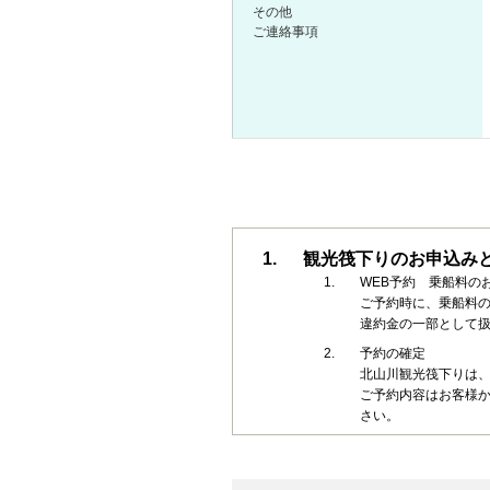
その他
ご連絡事項
観光筏下りのお申込み
WEB予約 乗船料の
ご予約時に、乗船料の
違約金の一部として
予約の確定
北山川観光筏下りは
ご予約内容はお客様
さい。
乗船料（2025年～）
乗船料金は、乗船日
o 小学生（10歳以