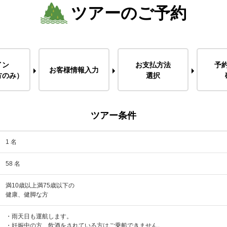
ツアーのご予約
イン
お支払方法
予
お客様情報入力
方のみ）
選択
ツアー条件
1 名
58 名
満10歳以上満75歳以下の
健康、健脚な方
・雨天日も運航します。
・妊娠中の方、飲酒をされている方はご乗船できません。