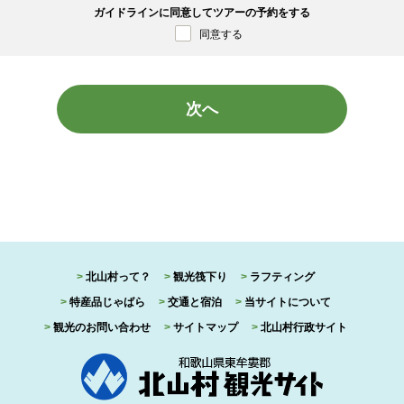
ガイドラインに同意してツアーの予約をする
格
同意する
下の健康で健脚の方。妊娠中の方、当日飲酒されている方は乗船をお断りいたします
次へ
で申し込む場合、保護者の同意書が必要です。
合により、お申し込みをお断りする場合があります。
カードもしくはPayPayにてオンライン即時決済をお願いいたします。
くは旅行会社様は当方が指定する期日までに指定した方法でお支払いください
北山村って？
観光筏下り
ラフティング
災地変などその他北山村が関与できない事由により、運航スケジュールやサービス内
時を除き、事前にご案内いたします。
特産品じゃばら
交通と宿泊
当サイトについて
観光のお問い合わせ
サイトマップ
北山村行政サイト
除
セル
消料をお支払いいただくことで予約をキャンセルできます。予めお支払いいただいた
いいただきます。