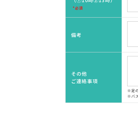
（①10時②13時）
*必須
備考
その他
ご連絡事項
※足
※バ