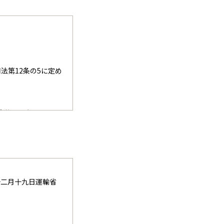
法第12条の5に定め
実施するものであ
といいます）を締結
・宿泊その他の旅行
ように手配し旅程を
、出発前お渡しする
十二月十九日運輸省
社約款」といいま
）