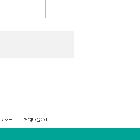
金を添えてお申込み
て取り扱います。
いいます）は、電
の場合、予約の時点
て3日以内に申込書
旅行契約」といいま
後に着信したファク
令又は一般に確立さ
がない場合は、当社
きは、前項の規定に
、旅行の目的地及び
当社に支払うべき旅
行以外の旅行をいい
２）、第１４項
て販売する会社が提
）のカード会員（以
話、郵便、ファクシ
リシー
お問い合わせ
等のお支払いを受け
であって、当社が旅
受けて契約を締結す
債権又は債務が履行
該取り扱いができな
旅行者があらかじめ