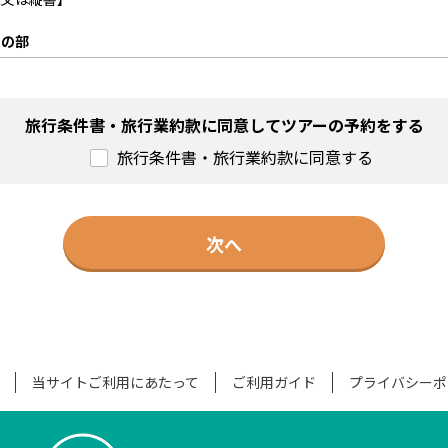
込書（以下「申込書」といいます）に所定事項を記入の上、下記の申込
。申込金は、旅行代金、取消料又は違約金のそれぞれ一部又は全部とし
約の部
の受託旅行業者又は受託旅行業者代理業者の営業所（以下「当社ら」と
ァクシミリ、その他の通信手段による旅行契約の予約を受付けます。こ
立しておらず、お客様は、当社らが予約を承諾した日の翌日から起算し
旅行条件書・旅行業約款に同意してツアーの予約をする
行者との間で締結する募集型企画旅行に関する契約（以下「募集型企画
出していただきます（受付は、当社らの営業時間内とし、営業時間終了
款の定めるところによります。この約款に定めのない事項については、法
メール等は、翌営業日の受付となります）この期間内に申込金のお支払
旅行条件書・旅行業約款に同意する
す。
なかったものとして取り扱います。
反せず、かつ、旅行者の不利にならない範囲で書面により特約を結んだと
約が優先します。
人）3万円未満の場合、お申込金 6,000円
人）3万円以上、6万円未満の場合、お申込金 12,000円
次へ
で「募集型企画旅行」とは、当社が、旅行者の募集のためにあらかじめ
人）6万円以上、10万円未満の場合、お申込金 20,000円
供を受けることができる運送又は宿泊のサービスの内容並びに旅行者が
人）10万円以上、15万円未満の場合、お申込金 30,000円
た旅行に関する計画を作成し、これにより実施する旅行をいいます。
1人）15万円以上、旅行代金の20%
国内旅行」とは、本邦内のみの旅行をいい、「海外旅行」とは、国内旅
り契約の締結をご希望されるお客様との旅行条件は次のほか、第２項（
１９項（２）によります。
信契約」とは、当社が、当社又は当社の募集型企画旅行を当社を代理し
当社らが提携するクレジットカード会社（以下「提携会社」といいます
カード会社（以下「提携会社」といいます。）のカード会員との間で電
当サイトご利用にあたって
ご利用ガイド
プライバシーポ
いいます）より所定の伝票への「会員の署名なくして旅行代金や取消料
ットその他の通信手段による申込みを受けて締結する募集型企画旅行契約
件に「電話、ファクシミリ、その他通信手段による旅行のお申込み」を
る募集型企画旅行契約に基づく旅行代金等に係る債権又は債務を、当該
ます（以上を「通信契約」といいます）。なお、受託旅行業者により当
に別に定める提携会社のカード会員規約に従って決済することについて、
扱いができるカードの種類に制約がある場合があります。