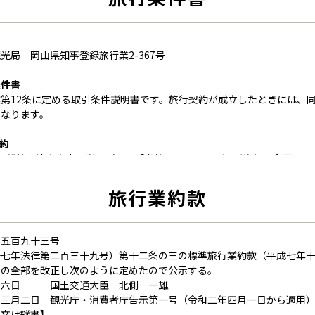
光局 岡山県知事登録旅行業2-367号
条件書
第12条に定める取引条件説明書です。旅行契約が成立したときには、同
となります。
契約
一般社団法人真庭観光局（以下「当社」といいます）が旅行を企画して
に参加されるお客様は、当社と募集型企画旅行契約（以下「旅行契約」
ります。
旅行業約款
が当社の定める旅行日程に従って、運送・宿泊機関等の提供をする運送
ビス（以下「旅行サービス」といいます）の提供を受けることができる
を引き受けます。
千五百九十三号
内容・条件は、パンフレットに記載されている条件のほか、本旅行条件書
十七年法律第二百三十九号）第十二条の三の標準旅行業約款（平成七年
終旅行日程表）及び当社旅行業約款募集型企画旅行契約の部（以下「当
）の全部を改正し次のように定めたので公示する。
す。
十六日 国土交通大臣 北側 一雄
年三月二日 観光庁・消費者庁告示第一号（令和二年四月一日から適用
原文は縦書】