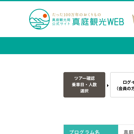
ツアー確認
ログ
乗車日・人数
（会員の
選択
プログラム名
真庭