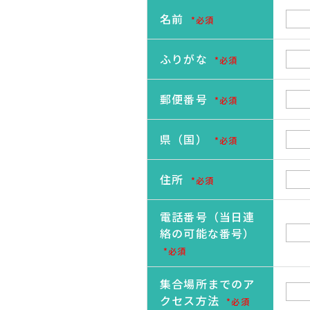
名前
*必須
ふりがな
*必須
郵便番号
*必須
県（国）
*必須
住所
*必須
電話番号（当日連
絡の可能な番号）
*必須
集合場所までのア
クセス方法
*必須