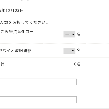
25年12月23日
人数を選択してください。
生ごみ等資源化コー
名
ス
名
OPバイオ液肥濃縮
小計
0
名