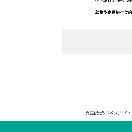
（1）所定の旅行申
いただきます
募集型企画旅行契
（2）当社及び当社
第一章 総 則
話、郵便、フ
（適用範囲）
では契約は成
第一条 当社が旅
と申込金を提
す。）は、この約
シミリ、電子
れた慣習によりま
らは、予約が
２ 当社が法令に
（3）申込金
かかわらず、その特
旅行代金（お1
（用語の定義）
旅行代金（お1
第二条 この約款
旅行代金（お1
日程、旅行者が提
旅行代金（お1
行代金の額を定め
旅行代金（お
２ この約款で「
（4）通信契約によ
ます。
（１）及び第
３ この部で「通
①当社らは、
携するクレジット
真庭観光WEB公式サイト
下「会員」と
ミリ、インターネ
る」ことを条
行者に対して有す
ることがあり
されるべき日以降
い場合や取り