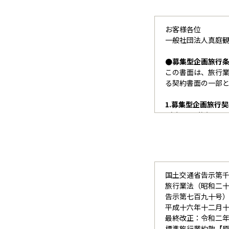
お客様各位
一般社団法人真庭観
●募集型企画旅行
この書面は、旅行業
る契約書面の一部
1.募集型企画旅行
（1）この旅行は、
り、この旅行
することにな
（2）当社はお客様
に関するサー
管理すること
国土交通省告示第
（3）旅行契約の
旅行業法（昭和二
確定書面（最
告示第七百九十号
す）によりま
平成十六年十二月
最終改正：令和二
2.旅行の申込み
標準旅行業約款【