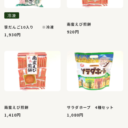
冷凍
南蛮えび煎餅
笹だんご10入り ※冷凍
920円
1,930円
南蛮えび煎餅
サラダホープ 4種セット
1,410円
1,080円