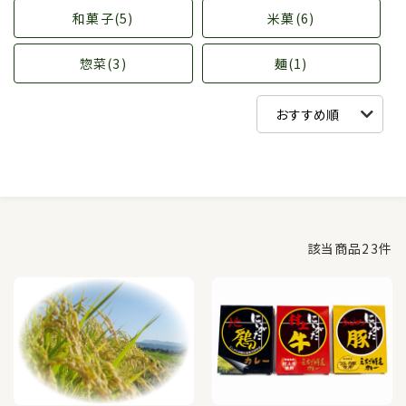
和菓子(5)
米菓(6)
惣菜(3)
麺(1)
該当商品
23
件